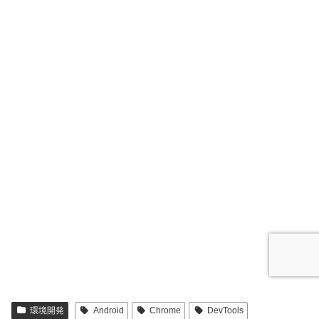
環境開発
Android
Chrome
DevTools